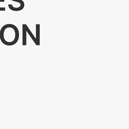
ES
OON